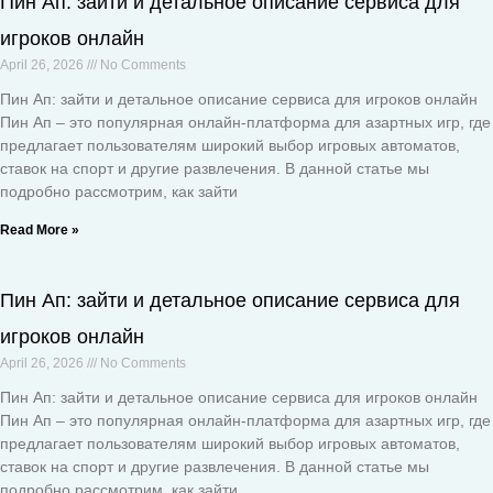
Пин Ап: зайти и детальное описание сервиса для
игроков онлайн
April 26, 2026
No Comments
Пин Ап: зайти и детальное описание сервиса для игроков онлайн
Пин Ап – это популярная онлайн-платформа для азартных игр, где
предлагает пользователям широкий выбор игровых автоматов,
ставок на спорт и другие развлечения. В данной статье мы
подробно рассмотрим, как зайти
Read More »
Пин Ап: зайти и детальное описание сервиса для
игроков онлайн
April 26, 2026
No Comments
Пин Ап: зайти и детальное описание сервиса для игроков онлайн
Пин Ап – это популярная онлайн-платформа для азартных игр, где
предлагает пользователям широкий выбор игровых автоматов,
ставок на спорт и другие развлечения. В данной статье мы
подробно рассмотрим, как зайти