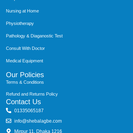
o
g
t
d
b
o
r
t
i
e
Nursing at Home
k
a
e
n
m
r
Physiotherapy
Pathology & Diaganostic Test
Consult With Doctor
Medical Equipment
Our Policies
Terms & Conditions
Refund and Returns Policy
Contact Us
‭01335065187
info@shebalagbe.com
Mirpur 11, Dhaka 1216