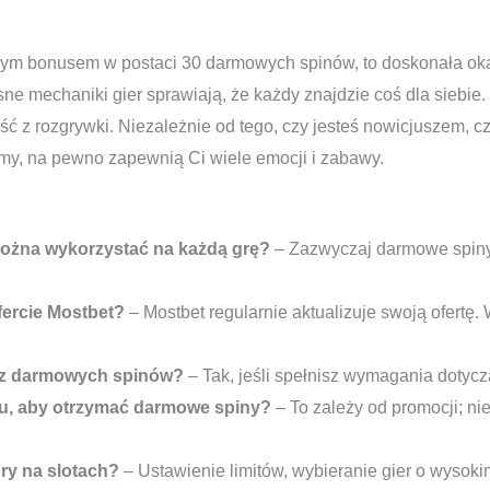
wym bonusem w postaci 30 darmowych spinów, to doskonała oka
ne mechaniki gier sprawiają, że każdy znajdzie coś dla siebie
ść z rozgrywki. Niezależnie od tego, czy jesteś nowicjuszem,
iśmy, na pewno zapewnią Ci wiele emocji i zabawy.
żna wykorzystać na każdą grę?
– Zazwyczaj darmowe spiny 
fercie Mostbet?
– Mostbet regularnie aktualizuje swoją ofertę.
 z darmowych spinów?
– Tak, jeśli spełnisz wymagania dotyc
u, aby otrzymać darmowe spiny?
– To zależy od promocji; ni
gry na slotach?
– Ustawienie limitów, wybieranie gier o wysok