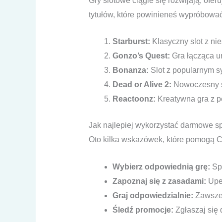
Gry slotowe ciągle się rozwijają, ofe
tytułów, które powinieneś wypróbowa
Starburst:
Klasyczny slot z ni
Gonzo’s Quest:
Gra łącząca un
Bonanza:
Slot z popularnym 
Dead or Alive 2:
Nowoczesny sl
Reactoonz:
Kreatywna gra z p
Jak najlepiej wykorzystać darmowe s
Oto kilka wskazówek, które pomogą 
Wybierz odpowiednią grę:
Spr
Zapoznaj się z zasadami:
Upew
Graj odpowiedzialnie:
Zawsze 
Śledź promocje:
Zgłaszaj się 