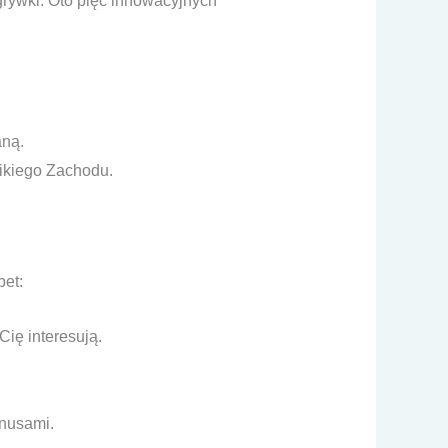
zgrywki. Oto pięć innowacyjnych
ną.
ikiego Zachodu.
et:
Cię interesują.
onusami.