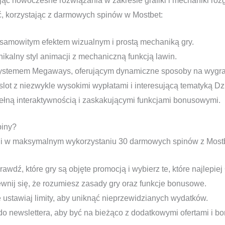
rując nowoczesne rozwiązania w zakresie grafiki i mechaniki ro
ć, korzystając z darmowych spinów w Mostbet:
esamowitym efektem wizualnym i prostą mechaniką gry.
ikalny styl animacji z mechaniczną funkcją lawin.
systemem Megaways, oferującym dynamiczne sposoby na wygra
ot z niezwykle wysokimi wypłatami i interesującą tematyką Dz
ełną interaktywnością i zaskakującymi funkcjami bonusowymi.
piny?
Ci w maksymalnym wykorzystaniu 30 darmowych spinów z Mostb
awdź, które gry są objęte promocją i wybierz te, które najlepiej 
nij się, że rozumiesz zasady gry oraz funkcje bonusowe.
ustawiaj limity, aby uniknąć nieprzewidzianych wydatków.
do newslettera, aby być na bieżąco z dodatkowymi ofertami i b