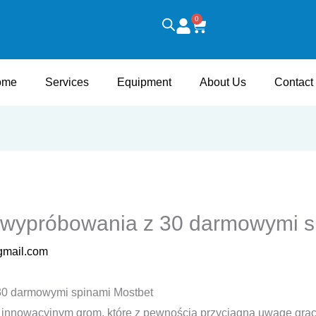
0
Cart
ome
Services
Equipment
About Us
Contact
 wypróbowania z 30 darmowymi s
gmail.com
30 darmowymi spinami Mostbet
ię innowacyjnym grom, które z pewnością przyciągną uwagę gra