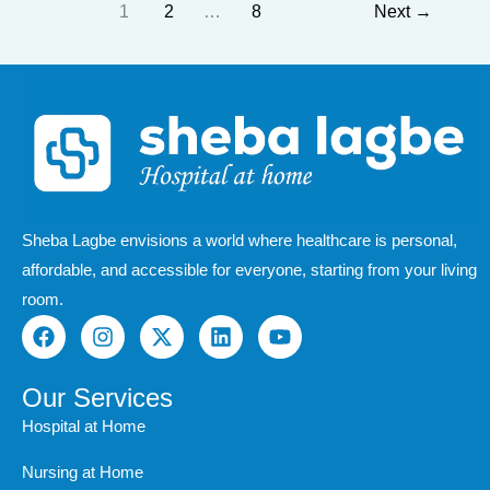
1
2
…
8
Next
→
Sheba Lagbe envisions a world where healthcare is personal,
affordable, and accessible for everyone, starting from your living
room.
F
I
X
L
Y
a
n
-
i
o
c
s
t
n
u
e
t
w
k
t
Our Services
b
a
i
e
u
Hospital at Home
o
g
t
d
b
o
r
t
i
e
Nursing at Home
k
a
e
n