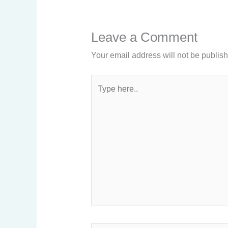
Leave a Comment
Your email address will not be publis
Type
here..