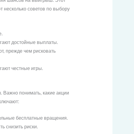
ения шансов на выигрыш. Этот
от несколько советов по выбору
е.
агают достойные выплаты.
ют, прежде чем рисковать
гают честные игры.
. Важно понимать, какие акции
ключают:
ельные бесплатные вращения.
ь снизить риски.