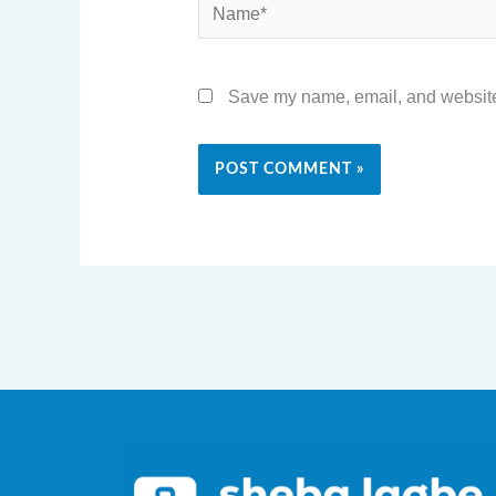
Name*
Save my name, email, and website 