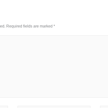
hed.
Required fields are marked
*