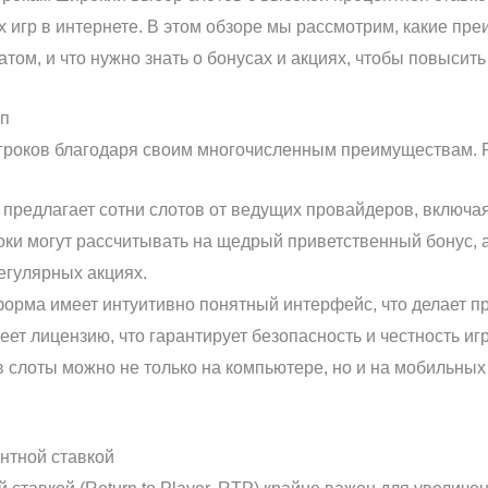
 игр в интернете. В этом обзоре мы рассмотрим, какие пре
атом, и что нужно знать о бонусах и акциях, чтобы повыси
ап
гроков благодаря своим многочисленным преимуществам. Р
предлагает сотни слотов от ведущих провайдеров, включая 
ки могут рассчитывать на щедрый приветственный бонус, 
егулярных акциях.
рма имеет интуитивно понятный интерфейс, что делает п
ет лицензию, что гарантирует безопасность и честность иг
 слоты можно не только на компьютере, но и на мобильных 
нтной ставкой