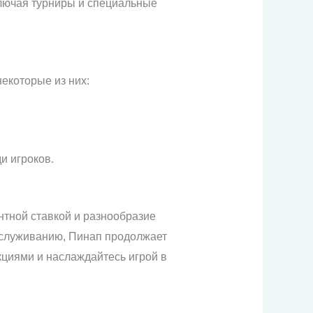
ключая турниры и специальные
екоторые из них:
и игроков.
нтной ставкой и разнообразие
бслуживанию, Пинап продолжает
кциями и наслаждайтесь игрой в