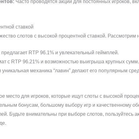
нтов:
Часто проводятся акции для постоянных игроков, в
нтной ставкой
ество слотов с высокой процентной ставкой. Рассмотрим н
t предлагает RTP 96.1% и увлекательный геймплей.
ат с RTP 96.21% и возможностью выигрыша крупных сумм.
 уникальная механика “лавин” делают его популярным сред
е место для игроков, которые ищут слоты с высокой проце
тельным бонусам, большому выбору игр и качественному о
ей. Будьте внимательны при выборе слотов, пользуйтесь а
де.