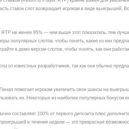
 ставкой (Return to Player, RTP) крайне важен для увелич
часть ставок слот возвращает игрокам в виде выигрышей. В
 RTP не менее 95% — чем выше этот показатель, тем лучш
оры популярных слотов, чтобы понять, какие из них предл
райте в демо-версии слотов, чтобы понять, как они работа
ты от известных разработчиков, так как они обычно предла
 Пинап помогает игрокам увеличить свои шансы на выигрыш
льзовать их. Некоторые из наиболее популярных бонусов в
ычно составляет 100% от первого депозита плюс дополнит
проигрышей в течение недели — это прекрасная возможност