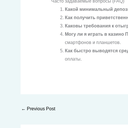
Часто задаваемые вопросы (FAQ)
Какой минимальный депози
Как получить приветствен
Каковы требования к оты
Могу ли я играть в казино
смартфонов и планшетов.
Как быстро выводятся сре
оплаты.
←
Previous Post