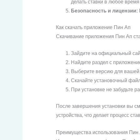
делать ставки в любое время
Безопасность и лицензии:
Как скачать приложение Пин Ап
Скачивание приложения Пин Ап ст
Зайдите на официальный сай
Найдите раздел с приложени
Выберите версию для вашей 
Скачайте установочный файл 
При установке не забудьте р
После завершения установки вы см
устройства, что делает процесс ст
Преимущества использования Пин