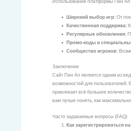
Использование платформы Пин Ап 
Широкий выбор игр:
От пок
Качественная поддержка:
К
Регулярные обновления:
П
Промо-коды и специальны
Сообщество игроков:
Возмо
Заключение
Сайт Пин Ап является одним из ве
возможностей для пользователей. 
привлекает всё большее количеств
вам лучше понять, как максимально
Часто задаваемые вопросы (FAQ)
Как зарегистрироваться на