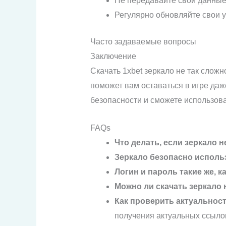
Не передавайте свои данные
Регулярно обновляйте свои 
Часто задаваемые вопросы
Заключение
Скачать 1xbet зеркало не так сложн
поможет вам оставаться в игре да
безопасности и сможете использов
FAQs
Что делать, если зеркало 
Зеркало безопасно исполь
Логин и пароль такие же, к
Можно ли скачать зеркало
Как проверить актуальност
получения актуальных ссыло