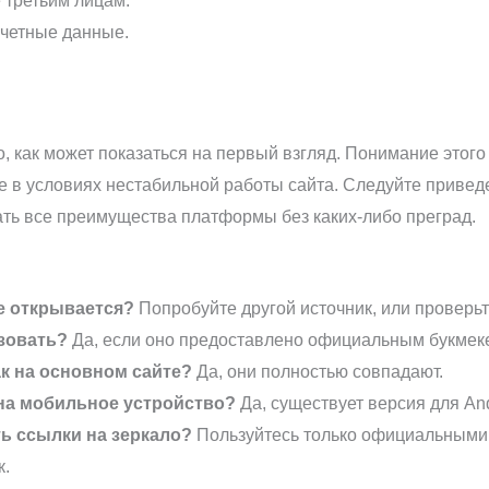
 третьим лицам.
учетные данные.
о, как может показаться на первый взгляд. Понимание этого
же в условиях нестабильной работы сайта. Следуйте прив
ать все преимущества платформы без каких-либо преград.
не открывается?
Попробуйте другой источник, или проверьт
зовать?
Да, если оно предоставлено официальным букмек
ак на основном сайте?
Да, они полностью совпадают.
 на мобильное устройство?
Да, существует версия для And
ь ссылки на зеркало?
Пользуйтесь только официальными 
к.