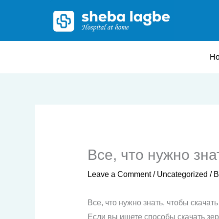
Skip
to
content
H
Все, что нужно зна
Leave a Comment
/
Uncategorized
/ 
Все, что нужно знать, чтобы скачать
Если вы ищете способы скачать зерк