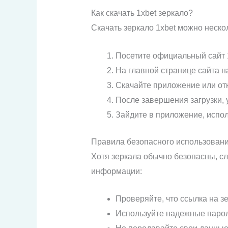
Как скачать 1xbet зеркало?
Скачать зеркало 1xbet можно неско
Посетите официальный сайт 1
На главной странице сайта на
Скачайте приложение или отк
После завершения загрузки, 
Зайдите в приложение, испол
Правила безопасного использовани
Хотя зеркала обычно безопасны, с
информации:
Проверяйте, что ссылка на з
Используйте надежные парол