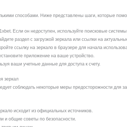
лькими способами. Ниже представлены шаги, которые помог
xbet. Если он недоступен, используйте поисковые системы 
йдите раздел с загрузкой зеркала или ссылки на актуальны
ройте ссылку на зеркало в браузере для начала использов
установите приложение на ваше устройство.
ьзуя ваши учетные данные для доступа к счету.
я зеркал
ледует соблюдать некоторые меры предосторожности для з
еркало исходит из официальных источников.
и и общие советы по безопасности.