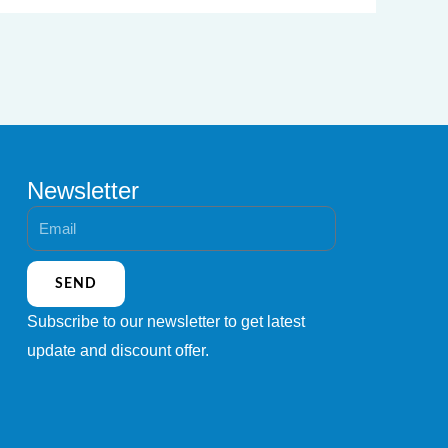
Newsletter
Email
SEND
Subscribe to our newsletter to get latest
update and discount offer.