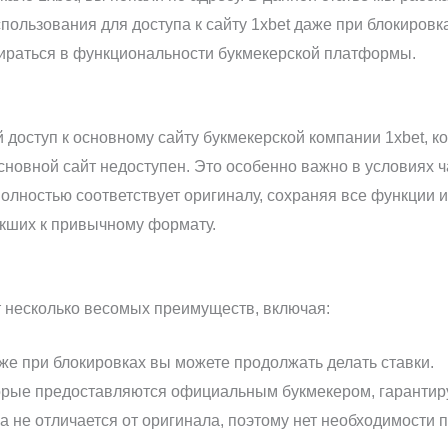
спользования для доступа к сайту 1xbet даже при блокиров
бираться в функциональности букмекерской платформы.
й доступ к основному сайту букмекерской компании 1xbet, 
 основной сайт недоступен. Это особенно важно в условиях 
олностью соответствует оригиналу, сохраняя все функции и
кших к привычному формату.
т несколько весомых преимуществ, включая:
же при блокировках вы можете продолжать делать ставки.
орые предоставляются официальным букмекером, гарантир
 не отличается от оригинала, поэтому нет необходимости 